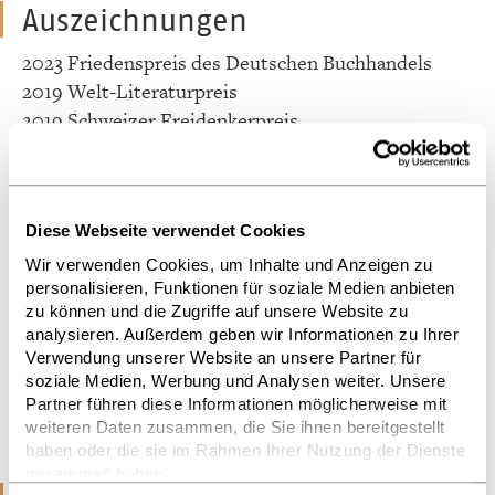
Auszeichnungen
2023 Friedenspreis des Deutschen Buchhandels
2019 Welt-Literaturpreis
2019 Schweizer Freidenkerpreis
2018 Emperor Has No Clothes Award der Freedom
From Religion Foundation
2015 Mailer-Prize Lebenswerk
Diese Webseite verwendet Cookies
2015 Médaille d'or du Círculo de Bellas Artes
2014 Hans-Christian-Andersen-Literaturpreis
Wir verwenden Cookies, um Inhalte und Anzeigen zu
personalisieren, Funktionen für soziale Medien anbieten
2014 PEN-Pinter-Prize
zu können und die Zugriffe auf unsere Website zu
2013 Canadian Screen Award
analysieren. Außerdem geben wir Informationen zu Ihrer
2010 Golden PEN Award
Verwendung unserer Website an unsere Partner für
soziale Medien, Werbung und Analysen weiter. Unsere
Mehr anzeigen
Partner führen diese Informationen möglicherweise mit
weiteren Daten zusammen, die Sie ihnen bereitgestellt
haben oder die sie im Rahmen Ihrer Nutzung der Dienste
gesammelt haben.