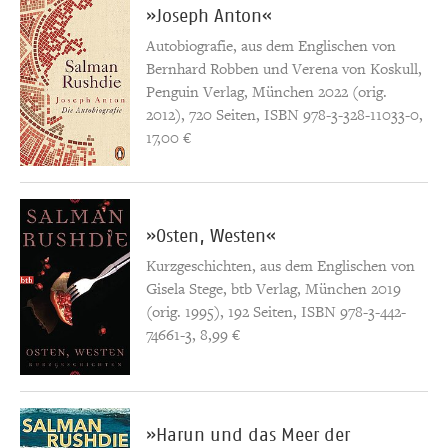
»Joseph Anton«
Autobiografie, aus dem Englischen von
Bernhard Robben und Verena von Koskull,
Penguin Verlag, München 2022 (orig.
2012), 720 Seiten, ISBN 978-3-328-11033-0,
17,00 €
»Osten, Westen«
Kurzgeschichten, aus dem Englischen von
Gisela Stege, btb Verlag, München 2019
(orig. 1995), 192 Seiten, ISBN 978-3-442-
74661-3, 8,99 €
»Harun und das Meer der