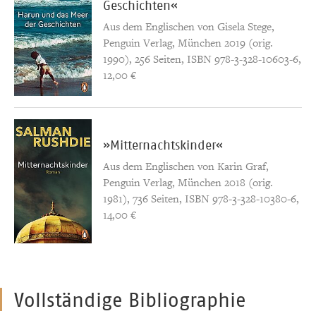
Geschichten«
Aus dem Englischen von Gisela Stege,
Penguin Verlag, München 2019 (orig.
1990), 256 Seiten, ISBN 978-3-328-10603-6,
12,00 €
»Mitternachtskinder«
Aus dem Englischen von Karin Graf,
Penguin Verlag, München 2018 (orig.
1981), 736 Seiten, ISBN 978-3-328-10380-6,
14,00 €
Vollständige Bibliographie