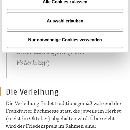
Alle Cookies zulassen
nein, sagen wir lieber: nicht
wieder zu lesen, und b), für den
Auswahl erlauben
Fall, dass ich es wage, das Wort
Keule unbedingt in der Rede
Nur notwendige Cookies verwenden
unterzubringen. (Péter
Esterházy)
Die Verleihung
Die Verleihung findet traditionsgemäß während der
Frankfurter Buchmesse statt, die jeweils im Herbst
(meist im Oktober) abgehalten wird. Überreicht
wird der Friedenspreis im Rahmen einer