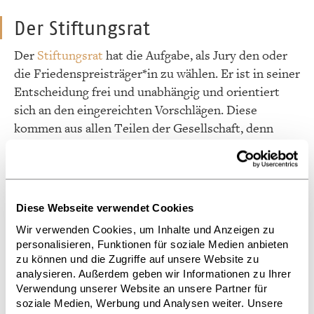
Der Stiftungsrat
Der
Stiftungsrat
hat die Aufgabe, als Jury den oder
die Friedenspreisträger*in zu wählen. Er ist in seiner
Entscheidung frei und unabhängig und orientiert
sich an den eingereichten Vorschlägen. Diese
kommen aus allen Teilen der Gesellschaft, denn
jede*r Bürger*in hat die Möglichkeit, mit einem
Begründungstext Kandidat*innen vorzuschlagen.
Das Gremium setzt sich aus drei Mitgliedern aus
Diese Webseite verwendet Cookies
dem Börsenvereinsvorstand sowie sechs
hinzugewählten Mitgliedern zusammen. Der
Wir verwenden Cookies, um Inhalte und Anzeigen zu
personalisieren, Funktionen für soziale Medien anbieten
Vorstand entsendet den Vorsteher/die Vorsteherin
zu können und die Zugriffe auf unsere Website zu
und zwei weitere Mitglieder. Die weiteren sechs
analysieren. Außerdem geben wir Informationen zu Ihrer
Mitglieder werden vom Vorstand des Börsenvereins
Verwendung unserer Website an unsere Partner für
für drei Jahre gewählt. Sie haben die Möglichkeit,
soziale Medien, Werbung und Analysen weiter. Unsere