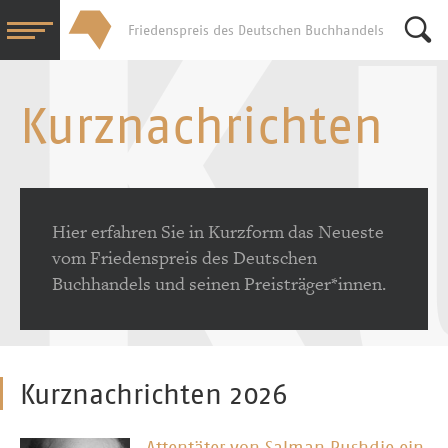
Friedenspreis des Deutschen Buchhandels
Su
Kurznachrichten
Hier erfahren Sie in Kurzform das Neueste
vom Friedenspreis des Deutschen
Buchhandels und seinen Preisträger*innen.
Kurznachrichten 2026
Attentäter von Salman Rushdie ein