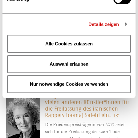
Sonntag, 16. Mai 2024)
Details zeigen
Salman Rushdie sieht
© Rachel Eliza Griffiths
Meinungsfreiheit in Gefahr
Alle Cookies zulassen
Der Friedenspreisträger von 2023 mahnte
auf der Buchmesse in Turin, dass man sich
von den Methoden, wie sie auch Donald
Auswahl erlauben
Trump anwendet, nicht einschüchtern
lassen darf. (DLF, 11. Mai 2024)
Nur notwendige Cookies verwenden
Margaret Atwood setzt sich mit
© Jean Malek
vielen anderen Künstler*innen für
die Freilassung des iranischen
Rappers Toomaj Salehi ein.
Die Friedenspreisträgerin von 2017 setzt
sich für die Freilassung des zum Tode