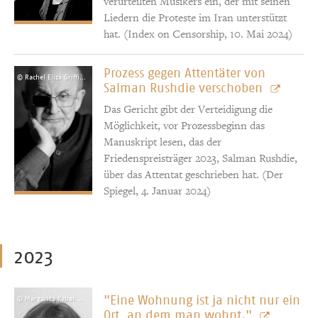
verurteilten Musikers ein, der mit seinen
Liedern die Proteste im Iran unterstützt
hat. (Index on Censorship, 10. Mai 2024)
Prozess gegen Attentäter von
© Rachel Eliza Griffiths
Salman Rushdie verschoben
Das Gericht gibt der Verteidigung die
Möglichkeit, vor Prozessbeginn das
Manuskript lesen, das der
Friedenspreisträger 2023, Salman Rushdie,
über das Attentat geschrieben hat. (Der
Spiegel, 4. Januar 2024)
2023
"Eine Wohnung ist ja nicht nur ein
© Margarita Kabakova
Ort, an dem man wohnt."