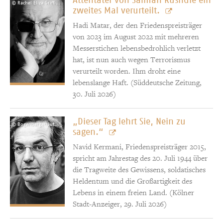
© Rachel Eliza Griffiths
zweites Mal verurteilt.
Hadi Matar, der den Friedenspreisträger
von 2023 im August 2022 mit mehreren
Messerstichen lebensbedrohlich verletzt
hat, ist nun auch wegen Terrorismus
verurteilt worden. Ihm droht eine
lebenslange Haft. (Süddeutsche Zeitung,
30. Juli 2026)
„Dieser Tag lehrt Sie, Nein zu
© Bogenberger/autorenfotos.com
sagen.“
Navid Kermani, Friedenspreisträger 2015,
spricht am Jahrestag des 20. Juli 1944 über
die Tragweite des Gewissens, soldatisches
Heldentum und die Großartigkeit des
Lebens in einem freien Land. (Kölner
Stadt-Anzeiger, 29. Juli 2026)