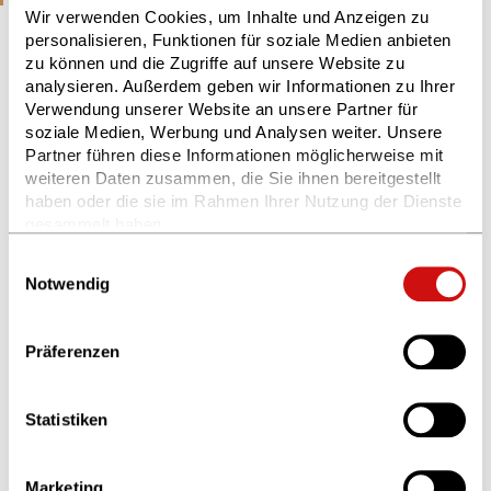
Wir verwenden Cookies, um Inhalte und Anzeigen zu
personalisieren, Funktionen für soziale Medien anbieten
»Es gibt bloß Bürger der Ukraine,
© Mykola Swarnyk (creativecommons.org/licenses/by-sa/3.0/deed.en)
zu können und die Zugriffe auf unsere Website zu
die sich für ihr Land verantwortlich
analysieren. Außerdem geben wir Informationen zu Ihrer
fühlen«
Verwendung unserer Website an unsere Partner für
»Mir scheint, dass es heute keine
soziale Medien, Werbung und Analysen weiter. Unsere
Schriftsteller oder Nichtschriftsteller und
Partner führen diese Informationen möglicherweise mit
keine Musiker oder Nichtmusiker mehr
weiteren Daten zusammen, die Sie ihnen bereitgestellt
haben oder die sie im Rahmen Ihrer Nutzung der Dienste
gibt«, sagt Serhij Zhadan, der sich der
gesammelt haben.
ukrainischen Armee angeschlossen hat. Der
Weitere Informationen finden Sie in unserer
Friedenspreisträger von 2022 durchläuft
Einwilligungsauswahl
Datenschutzerklärung
und im
Impressum
.
gerade die Grundausbildung. (Der Spiegel,
Notwendig
6. Juni 2024)
Präferenzen
© Friedenspreis-Archiv
Phantasie für den Frieden
Statistiken
Friedrich Schorlemmer,
Friedenspreisträger von 1993, feiert am 16.
Mai seinen achtzigsten Geburtstag. (Der
Marketing