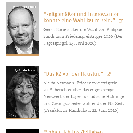
© Philippe Sands
“Zeitgemäßer und interessanter
könnte eine Wahl kaum sein.”
Gerrit Bartels über die Wahl von Philippe
Sands zum Friedenspreisträger 2026 (Der
Tagesspiegel, 25. Juni 2026)
© Amélie Losier
"Das KZ vor der Haustür."
Aleida Assmann, Friedenspreisträgerin
2018, berichtet über das engmaschige
Netzwerk der Lager für jüdische Häftlinge
und Zwangsarbeiter während der NS-Zeit.
(Frankfurter Rundschau, 22. Juni 2026)
"Sobald ich ins Zivilleben