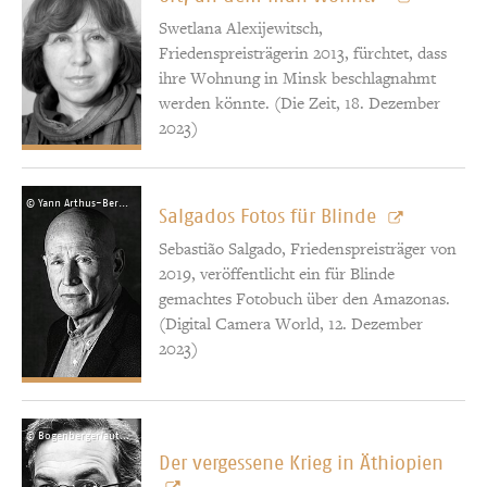
Swetlana Alexijewitsch,
Friedenspreisträgerin 2013, fürchtet, dass
ihre Wohnung in Minsk beschlagnahmt
werden könnte. (Die Zeit, 18. Dezember
2023)
© Yann Arthus-Bertrand
Salgados Fotos für Blinde
Sebastião Salgado, Friedenspreisträger von
2019, veröffentlicht ein für Blinde
gemachtes Fotobuch über den Amazonas.
(Digital Camera World, 12. Dezember
2023)
© Bogenberger/autorenfotos.com
Der vergessene Krieg in Äthiopien