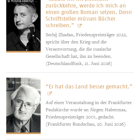
© Mykola Swarnyk (creativecommons.org/licenses/by-sa/3.0/deed.en)
zurückkehre, werde ich mich an
einen großen Roman setzen. Denn
Schriftsteller müssen Bücher
schreiben."
Serhij Zhadan, Friedenspreisträger 2022,
spricht über den Krieg und die
Verantwortung, die die russische
Gesellschaft hat, ihn zu beenden.
(Deutschlandfunk, 21. Juni 2026)
© Isolde Ohlbaum
“Er hat das Land besser gemacht.”
Auf einer Veranstaltung in der Frankfurter
Paulskirche wurde an Jürgen Habermas,
Friedenspreisträger 2001, gedacht.
(Frankfurter Rundschau, 20. Juni 2026)