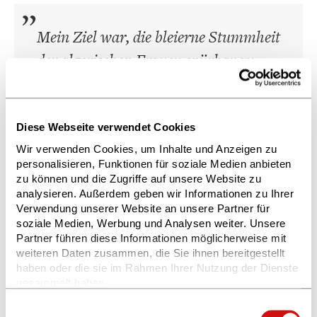
Mein Ziel war, die bleierne Stummheit
der algerischen Frauen spürbar zu
machen, die Unsichtbarkeit ihrer
Körper, denn auch sie kehrte zurück,
Diese Webseite verwendet Cookies
zusammen mit einer
Wir verwenden Cookies, um Inhalte und Anzeigen zu
rückschrittlichen, nach außen
personalisieren, Funktionen für soziale Medien anbieten
abgeschotteten Tradition.
zu können und die Zugriffe auf unsere Website zu
analysieren. Außerdem geben wir Informationen zu Ihrer
Assia Djebar - Dankesrede
Verwendung unserer Website an unsere Partner für
soziale Medien, Werbung und Analysen weiter. Unsere
Partner führen diese Informationen möglicherweise mit
weiteren Daten zusammen, die Sie ihnen bereitgestellt
Assia Djebar
haben oder die sie im Rahmen Ihrer Nutzung der Dienste
Dankesrede der Preisträgerin
gesammelt haben.
Weitere Informationen finden Sie in unserer
Einwilligungsauswahl
Datenschutzerklärung
und im
Impressum
.