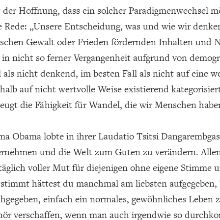
 der Hoffnung, dass ein solcher Paradigmenwechsel mögl
e Rede: „Unsere Entscheidung, was und wie wir denken,
schen Gewalt oder Frieden fördernden Inhalten und Na
 in nicht so ferner Vergangenheit aufgrund von demog
l als nicht denkend, im besten Fall als nicht auf eine
halb auf nicht wertvolle Weise existierend kategorisier
eugt die Fähigkeit für Wandel, die wir Menschen habe
a Obama lobte in ihrer Laudatio Tsitsi Dangarembgas
rnehmen und die Welt zum Guten zu verändern. Alle
täglich voller Mut für diejenigen ohne eigene Stimme u
stimmt hättest du manchmal am liebsten aufgegeben, 
hgegeben, einfach ein normales, gewöhnliches Leben
ör verschaffen, wenn man auch irgendwie so durch