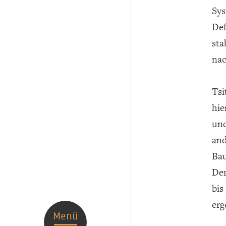
Sys
Def
sta
nac
Tsi
hie
und
and
Bau
Den
bis
erg
Menü