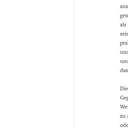
aus
gen
als
sei
pra
und
und
das
Die
Geg
Wer
zu 
ode