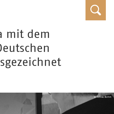
Suc
a mit dem
 Deutschen
sgezeichnet
© Tobias Bohm