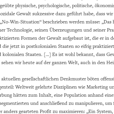
geübte physische, psychologische, politische, ökonom
ozidale Gewalt sukzessive dazu geführt habe, dass wir
 „No-Win-Situation“ beschrieben werden müsse: „Das h
ner Technologie, seinen Überzeugungen und seiner Prax
ktizierten Formen der Gewalt aufgebaut ist, die er in d
 die jetzt in postkolonialen Staaten so eifrig praktizie
 kolonialen Staaten. […] Es ist wohl bekannt, dass Ge
 sehen wir heute auf der ganzen Welt, auch in den He
 aktuellen gesellschaftlichen Denkmuster böten offens
enteil: Weltweit gelehrte Disziplinen wie Marketing un
bung hätten zum Inhalt, eine Population anhand ein
segmentierten und anschließend zu manipulieren, um fi
r anders gearteten Profit zu maximieren: „Ein System, da