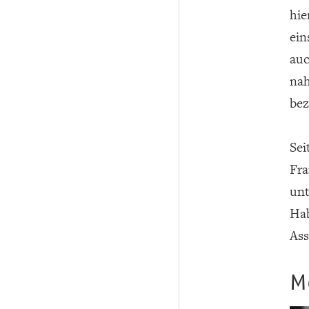
hie
ein
auc
nah
bez
Sei
Fra
unt
Hab
Ass
M