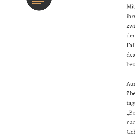
Mit
ihr
zwi
der
Fal
des
bez
Aum
übe
tag
„Be
nac
Geh