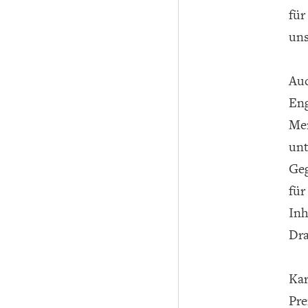
für
uns
Auc
Eng
Men
unt
Geg
für
Inh
Dra
Kar
Pre