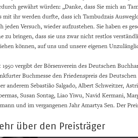
rdurch gewährt würden: „Danke, dass Sie mich an Tambu
s mit ihr werden durfte, dass ich Tambudzais Ausweglo
h jeden Versuch, wieder aufzustehen. Sie haben es gesc
e zu bringen, dass sie uns zwar nicht restlos verständli
iehen können, auf uns und unsere eigenen Unzulängli
t 1950 vergibt der Börsenverein des Deutschen Buchh
nkfurter Buchmesse den Friedenspreis des Deutschen 
er anderem Sebastião Salgado, Albert Schweitzer, Astr
ermas, Susan Sontag, Liao Yiwu, Navid Kermani, Marg
mann und im vergangenen Jahr Amartya Sen. Der Preis 
ehr über den Preisträger