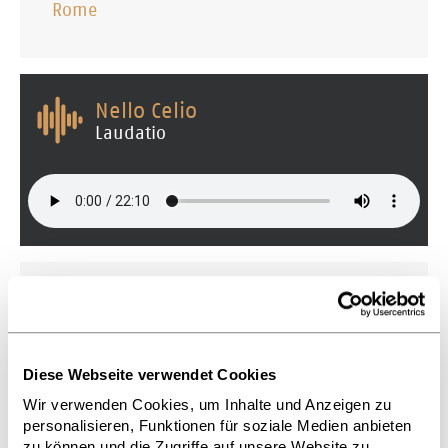
Rome
Nello Celio
Laudatio
Nur durch gemeinsame Bemühungen
- jenseits aller geographischen und
nationalen Grenzen, jenseits der
Diese Webseite verwendet Cookies
Unterschiede politischer oder sozialer,
Wir verwenden Cookies, um Inhalte und Anzeigen zu
personalisieren, Funktionen für soziale Medien anbieten
ideologischer oder kultureller Art -
zu können und die Zugriffe auf unsere Website zu