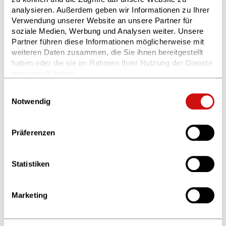
analysieren. Außerdem geben wir Informationen zu Ihrer
können wir die großen, heute
Verwendung unserer Website an unsere Partner für
anstehenden Schwierigkeiten
soziale Medien, Werbung und Analysen weiter. Unsere
Partner führen diese Informationen möglicherweise mit
bewältigen und den kommenden
weiteren Daten zusammen, die Sie ihnen bereitgestellt
Generationen eine Welt hinterlassen,
haben oder die sie im Rahmen Ihrer Nutzung der Dienste
gesammelt haben.
in der sie zu leben und zu gedeihen
Weitere Informationen finden Sie in unserer
Einwilligungsauswahl
vermögen, statt von bis dahin
Datenschutzerklärung
und im
Impressum
.
Notwendig
unlösbar gewordenen Problemen
überwältigt zu werden.
Präferenzen
Aurelio Peccei - Dankesrede
Statistiken
Aurelio Peccei
Marketing
Dank für den Club of Rome