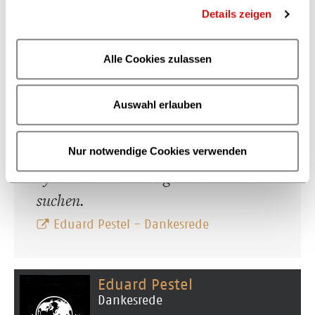
Details zeigen
Alle Cookies zulassen
Es ist meines Erachtens daher
Auswahl erlauben
unabweisbar, schon jetzt in den
reichen Ländern Wege zum Übergang
Nur notwendige Cookies verwenden
vom wirtschaftlichen Wachstum zum
dynamischen Gleichgewicht zu
suchen.
Eduard Pestel - Dankesrede
Eduard Pestel
Dankesrede