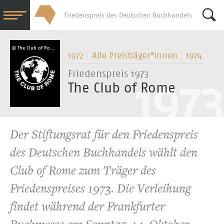
Friedenspreis des Deutschen Buchhandels
Su
© The Club of Rome
1972
Alle Preisträger*­innen
1974
Friedenspreis 1973
The Club of Rome
Der Stiftungsrat für den Friedenspreis
des Deutschen Buchhandels wählt den
Club of Rome zum Träger des
Friedenspreises 1973. Die Verleihung
findet während der Frankfurter