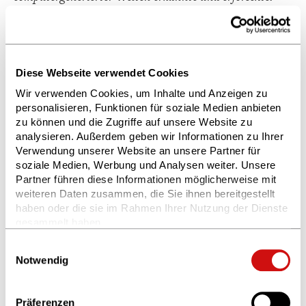
Auch das ist ein bisschen schräg. Jaron Lanier hat nie
an der Universität von Berkeley studiert, er hat
vielmehr dort gelehrt. Vielleicht hätte ich den
Diese Webseite verwendet Cookies
Chatbot auch expliziter nach seiner Kindheit und
Wir verwenden Cookies, um Inhalte und Anzeigen zu
seinen Eltern fragen sollen, denn beides ist – wie
personalisieren, Funktionen für soziale Medien anbieten
wahrscheinlich bei jedem Menschen – entscheidend
zu können und die Zugriffe auf unsere Website zu
für seine Entwicklung und muss hier erwähnt
analysieren. Außerdem geben wir Informationen zu Ihrer
werden:
Verwendung unserer Website an unsere Partner für
soziale Medien, Werbung und Analysen weiter. Unsere
Nachdem sie den Holocaust überlebt hatte,
Partner führen diese Informationen möglicherweise mit
weiteren Daten zusammen, die Sie ihnen bereitgestellt
emigrierte Jaron Laniers Mutter Lillian (Pianistin,
haben oder die sie im Rahmen Ihrer Nutzung der Dienste
Malerin und Tänzerin) als Fünfzehnjährige von
gesammelt haben.
Wien nach New York. Sein Vater Ellery, Sohn
Weitere Informationen finden Sie in unserer
Einwilligungsauswahl
ukrainischer Juden, die vor den dortigen Pogromen
Datenschutzerklärung
und im
Impressum
.
Notwendig
geflüchtet waren, arbeitete als Architekt, Maler,
Schriftsteller, Grundschullehrer und
Radiomoderator. Beide erlebten in New York
Präferenzen