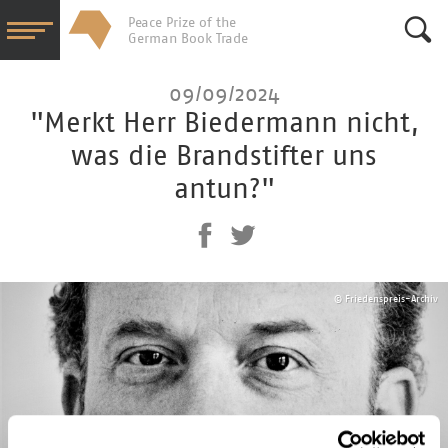
Peace Prize of the
German Book Trade
Su
09/09/2024
"Merkt Herr Biedermann nicht,
was die Brandstifter uns
antun?"
© Friedenspreis-Archiv